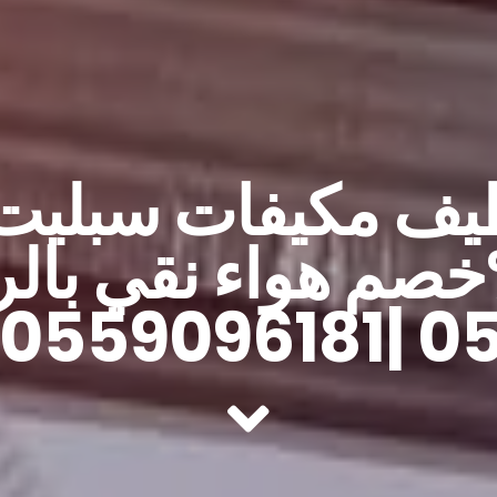
يف مكيفات سبليت 
35%خصم هواء نقي بال
ا الان