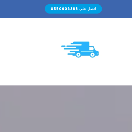
Ski
اتصل على 0550606388
t
conten