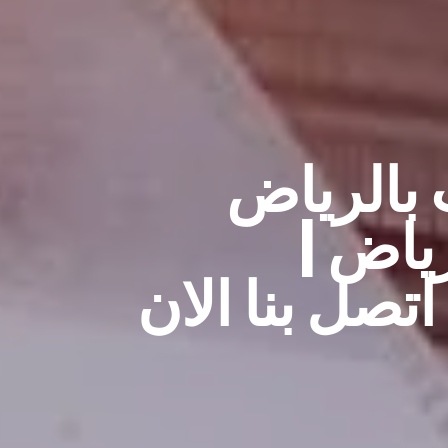
بالرياض
رياض |