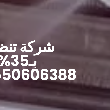
شركة تنظ
بـ
0550606388 |0559096181 اتصل بن