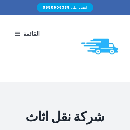
Ski
اتصل على 0550606388
t
conten
القائمة
الرئيسية
نقل الأثاث
الصيانة المنزلية
شركة نقل اثاث
اتصل بنا