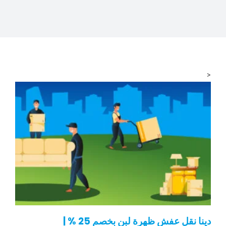
المدونة
<
دينا نقل عفش ظهرة لبن بخصم 25 % |