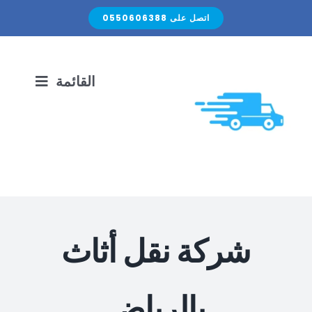
Ski
اتصل على 0550606388
t
conten
القائمة
الرئيسية
نقل الأثاث
الصيانة المنزلية
شركة نقل أثاث
اتصل بنا
بالرياض