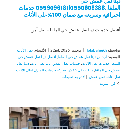
دينا نقل عفش حي
الملقا..0550606388|0559096181 خدمات
احترافية وسريعة مع ضمان 100%على الأثاث
أفضل خدمات دينا نقل عفش حي الملقا – نقل آمن
بواسطة
HalaElsheikh
|
نوفمبر 22nd, 2025
|
الأقسام:
نقل الأثاث
|
الوسوم:
ارخص دينا نقل عفش حي الملقا
,
افضل دينا نقل عفش حي
الملقا
,
خدمات نقل الاثاث
,
خدمات نقل عفش
,
دينا نقل اثاث
,
دينا نقل
عفش حي الملقا
,
دينات نقل عفش
,
شركة خدمات المنزل لنقل الاثاث
,
نقل اثاث
,
نقل عفش
|
لا توجد تعليقات
‫اقرأ المزيد