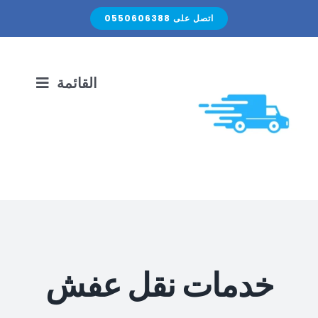
Ski
اتصل على 0550606388
t
conten
القائمة
الرئيسية
نقل الأثاث
الصيانة المنزلية
خدمات نقل عفش
اتصل بنا