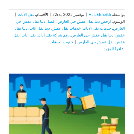
بواسطة
HalaElsheikh
|
نوفمبر 22nd, 2025
|
الأقسام:
نقل الأثاث
|
الوسوم:
ارخص دينا نقل عفش حي العارض
,
افضل دينا نقل عفش حي
العارض
,
خدمات نقل الاثاث
,
خدمات نقل عفش
,
دينا نقل اثاث
,
دينا نقل
عفش
,
دينا نقل عفش حي العارض
,
رقم شركة نقل اثاث
,
نقل اثاث
,
نقل
عفش
,
نقل عفش حي العارض
|
لا توجد تعليقات
‫اقرأ المزيد