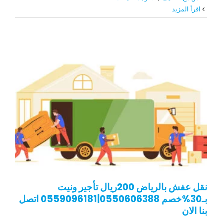
‫اقرأ المزيد
نقل عفش بالرياض 200ريال تأجير ونيت
بـ30%خصم 0550606388|0559096181 اتصل
بنا الان