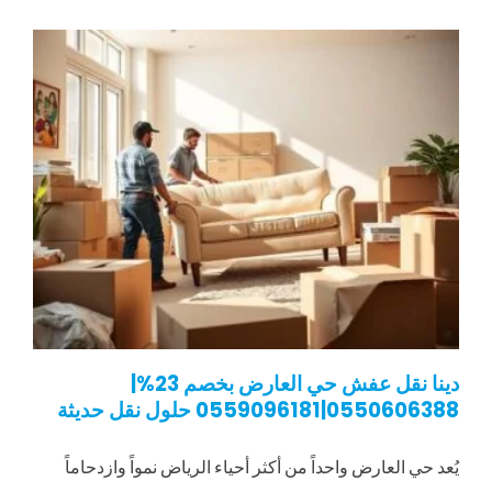
دينا نقل عفش حي العارض بخصم 23%|
0550606388|0559096181 حلول نقل حديثة
يُعد حي العارض واحداً من أكثر أحياء الرياض نمواً وازدحاماً