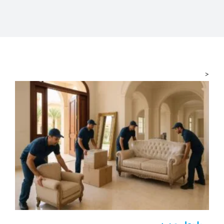
المدونة
<